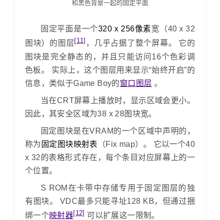
和黑色背景一起的固定平面
固定平面是一个
320 x 256像素
宽（40 x 32
[11]
图块）的图层
，几乎占据了整个屏幕。 它的
图块是完全静态的，并且只能访问16个色彩调
色板。 实际上，这个图层用来显示“始终开启”的
信息，类似于Game Boy的
窗口图层
。
当在CRT屏幕上播放时，显示区域会更小。
因此，其安全区域为38 x 28图块宽。
固定图块是在VRAM的一个区域中声明的，
称为
固定图块映射表
（Fix map）。 它以一个40
x 32的表格形式存在，每个条目对应屏幕上的一
个位置。
S ROM在卡带中存储专用于固定图层的独
有图块。 VDC最多只能寻址128 KB，但通过捆
[12]
绑一个
映射器
可以扩展这一限制。