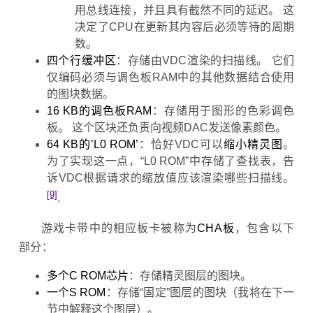
用总线连接，并且具有截然不同的延迟。 这
决定了CPU在更新其内容后必须等待的周期
数。
四个行缓冲区
：存储由VDC渲染的扫描线。 它们
仅编码必须与调色板RAM中的其他数据结合使用
的图块数据。
16 KB的调色板RAM
：存储用于图形的色彩调色
板。 这个区块还负责向视频DAC发送像素颜色。
64 KB的’L0 ROM’
：恰好VDC可以
缩小精灵图
。
为了实现这一点，“L0 ROM”中存储了查找表，告
诉VDC根据请求的缩放值应该渲染哪些扫描线。
[9]
.
游戏卡带中的相应板卡被称为
CHA板
，包含以下
部分：
多个C ROM芯片
：存储精灵图层的图块。
一个S ROM
：存储“固定”图层的图块（我将在下一
节中解释这个图层）。