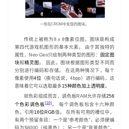
一些在CROM中发现的图块。
传统上被称为8 x 8像素位图，图块是构成
第四代游戏机图形的基本元素。 由于其独特的
属性，Neo Geo只绘制两种类型的图形：
固定图
块
和
精灵图
。 因此，图块根据图形类型不同而
分别进行编码和存储。 在这两种情况下，每个
像素使用
4位
（换句话说，4bpp）进行编码，这
意味着它可以选取最多
15种颜色加上透明度
。
就色彩组成而言，调色板RAM允许存储
256
[10]
个色彩调色板
。 每个调色板包含十六种颜
色，引用
16位RGB
值。 在所有可用的槽位中，
有两个预留条目：一个是“参考颜色”，必须硬编
码为$8000（纯黑色）；另一个是“背景颜色”，