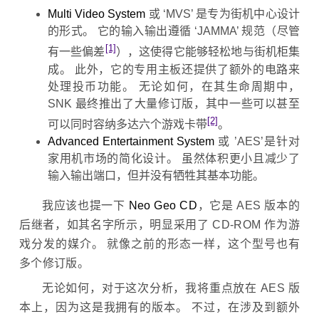
Multi Video System
或 ‘MVS’ 是专为街机中心设计
的形式。 它的输入输出遵循 ‘JAMMA’ 规范（尽管
[1]
有一些偏差
），这使得它能够轻松地与街机柜集
成。 此外，它的专用主板还提供了额外的电路来
处理投币功能。 无论如何，在其生命周期中，
SNK 最终推出了大量修订版，其中一些可以甚至
[2]
可以同时容纳多达六个游戏卡带
。
Advanced Entertainment System
或 ’AES’是针对
家用机市场的简化设计。 虽然体积更小且减少了
输入输出端口，但并没有牺牲其基本功能。
我应该也提一下
Neo Geo CD
，它是 AES 版本的
后继者，如其名字所示，明显采用了 CD-ROM 作为游
戏分发的媒介。 就像之前的形态一样，这个型号也有
多个修订版。
无论如何，对于这次分析，我将重点放在 AES 版
本上，因为这是我拥有的版本。 不过，在涉及到额外