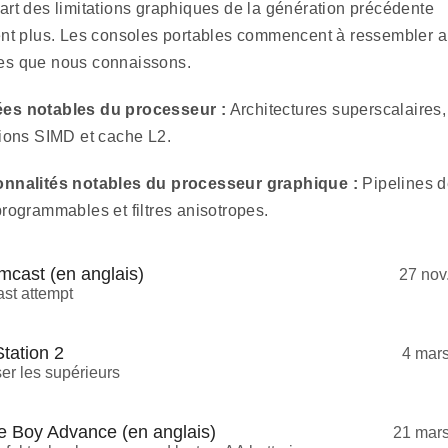
art des limitations graphiques de la génération précédente
ent plus. Les consoles portables commencent à ressembler 
es que nous connaissons.
es notables du processeur :
Architectures superscalaires,
tions SIMD et cache L2.
onnalités notables du processeur graphique :
Pipelines 
programmables et filtres anisotropes.
mcast (en anglais)
27 nov
ast attempt
tation 2
4 mar
ser les supérieurs
 Boy Advance (en anglais)
21 mar