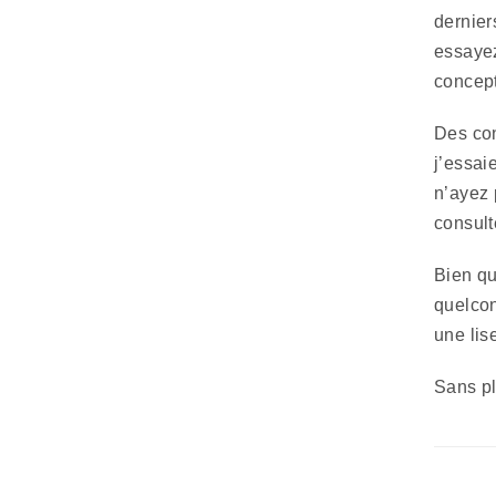
dernier
essayez
concept
Des con
j’essai
n’ayez 
consult
Bien qu
quelco
une lis
Sans p