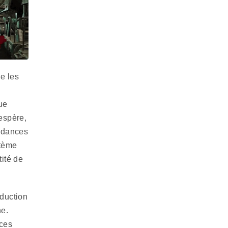
ue les
ue
’espère,
endances
stème
tité de
oduction
ne.
 ces