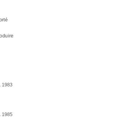
orté
oduire
l. 1983
. 1985