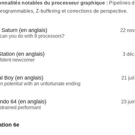
onnalités notables du processeur graphique :
Pipelines 
programmables, Z-buffering et corrections de perspective.
Saturn (en anglais)
22 nov
can you do with 8 processors?
tation (en anglais)
3 déc
fident newcomer
al Boy (en anglais)
21 jui
n potential with an unfortunate ending
ndo 64 (en anglais)
23 jui
strained performant
tion 6e