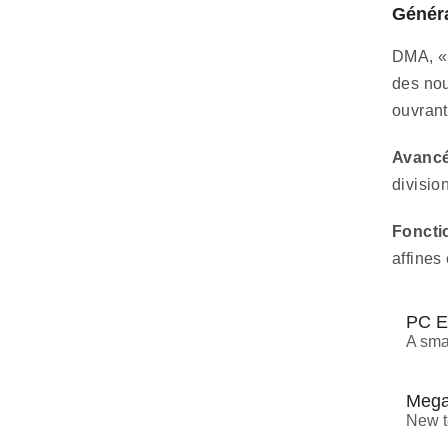
Généra
DMA, « 
des nou
ouvrant
Avancé
divisio
Foncti
affines 
PC En
A sma
Mega 
New t