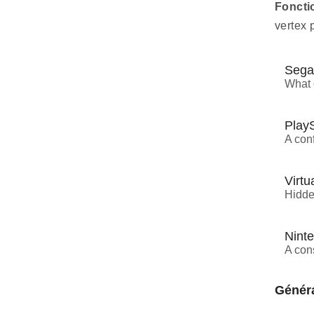
Foncti
vertex 
Sega 
What 
PlayS
A con
Virtu
Hidde
Ninte
A con
Généra