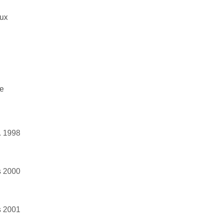
aux
de
. 1998
s 2000
s 2001