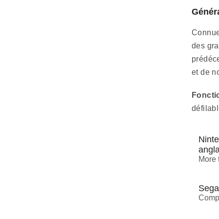
Généra
Connues
des gra
prédéce
et de n
Foncti
défilab
Nint
angla
More 
Sega
Compe