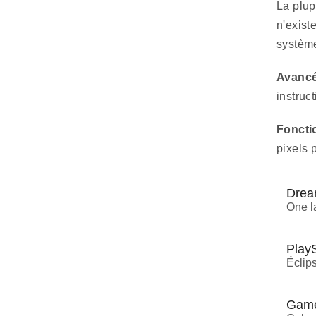
La plup
n'exist
systèm
Avancé
instruc
Foncti
pixels 
Drea
One l
PlayS
Éclip
Game