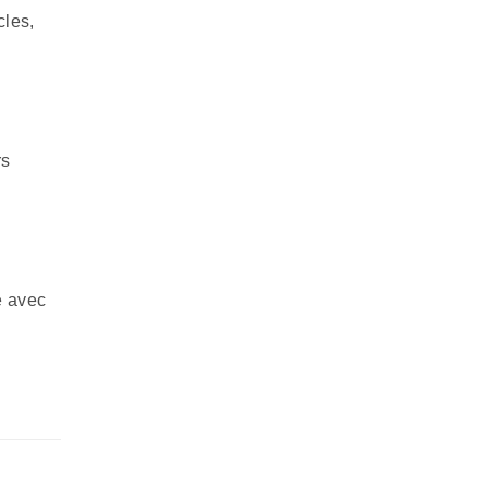
cles,
rs
re avec