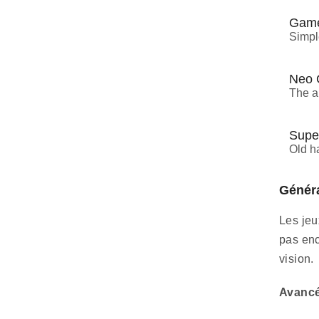
Game
Simpl
Neo 
The a
Super
Old h
Généra
Les jeu
pas enc
vision.
Avancé