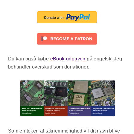
-
-
-
-
-
-
Du kan også købe
eBook-udgaven
på engelsk. Jeg
-
behandler overskud som donationer.
-
-
-
-
- Amiga 4000 (featuring the Advanced Graphics 
Architecture)
Som en token af taknemmelighed vil dit navn blive