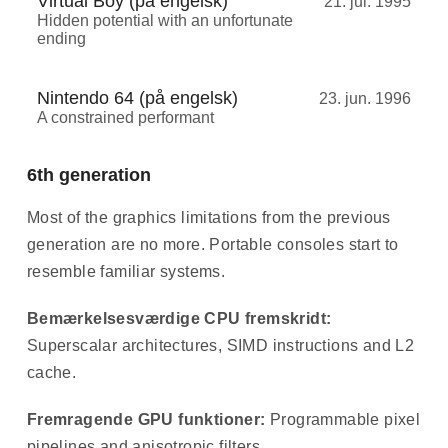
Virtual Boy (på engelsk)
21. jul. 1995
Hidden potential with an unfortunate
ending
Nintendo 64 (på engelsk)
23. jun. 1996
A constrained performant
6th generation
Most of the graphics limitations from the previous
generation are no more. Portable consoles start to
resemble familiar systems.
Bemærkelsesværdige CPU fremskridt:
Superscalar architectures, SIMD instructions and L2
cache.
Fremragende GPU funktioner:
Programmable pixel
pipelines and anisotropic filters.