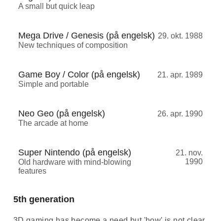
A small but quick leap
Mega Drive / Genesis (på engelsk)
29. okt. 1988
New techniques of composition
Game Boy / Color (på engelsk)
21. apr. 1989
Simple and portable
Neo Geo (på engelsk)
26. apr. 1990
The arcade at home
Super Nintendo (på engelsk)
21. nov.
1990
Old hardware with mind-blowing
features
5th generation
3D gaming has become a need but 'how' is not clear